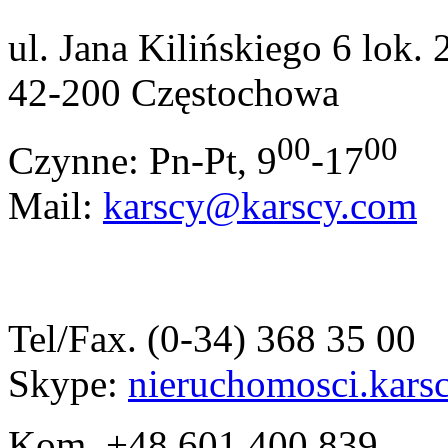
ul. Jana Kilińskiego 6 lok. 
42-200 Częstochowa
00
00
Czynne: Pn-Pt, 9
-17
Mail:
karscy@karscy.com
Tel/Fax. (0-34) 368 35 00
Skype:
nieruchomosci.kars
Kom. +48 601 400 839