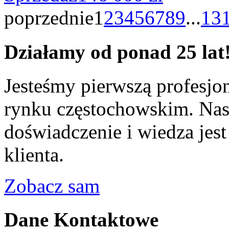
poprzednie
1
2
3
4
5
6
7
8
9
...
13
Działamy od ponad 25 lat
Jesteśmy pierwszą profesjo
rynku częstochowskim. Nas
doświadczenie i wiedza jest
klienta.
Zobacz sam
Dane Kontaktowe