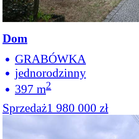
Dom
GRABÓWKA
jednorodzinny
2
397 m
Sprzedaż
1 980 000 zł