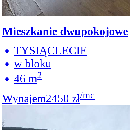
Mieszkanie dwupokojowe
TYSIĄCLECIE
w bloku
2
46 m
/mc
Wynajem
2450 zł