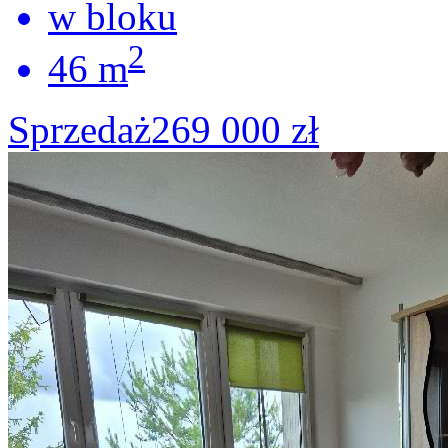
w bloku
2
46 m
Sprzedaż
269 000 zł