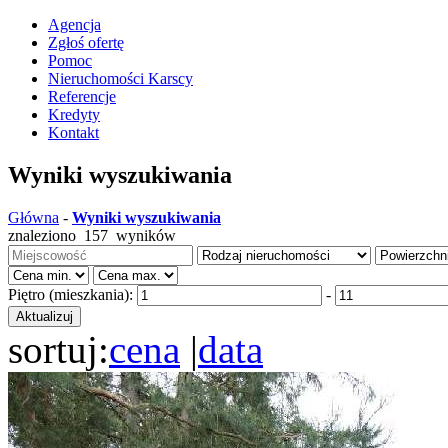
Agencja
Zgłoś ofertę
Pomoc
Nieruchomości Karscy
Referencje
Kredyty
Kontakt
Wyniki wyszukiwania
Główna
-
Wyniki wyszukiwania
znaleziono
157
wyników
Piętro (mieszkania):
-
sortuj:
cena
|
data