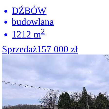
DŹBÓW
budowlana
2
1212 m
Sprzedaż
157 000 zł