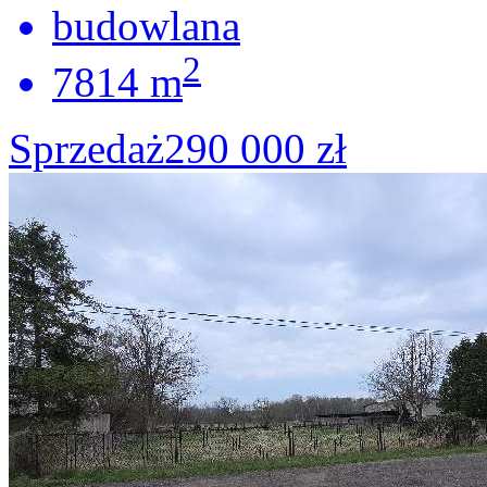
budowlana
2
7814 m
Sprzedaż
290 000 zł