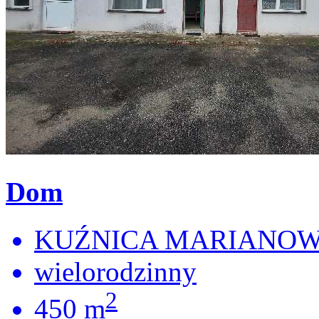
Dom
KUŹNICA MARIANOWA
wielorodzinny
2
450 m