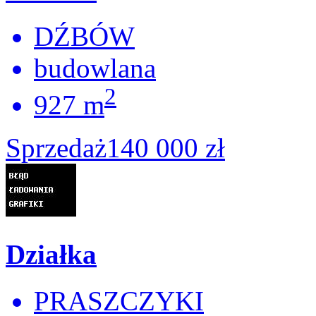
DŹBÓW
budowlana
2
927 m
Sprzedaż
140 000 zł
Działka
PRASZCZYKI