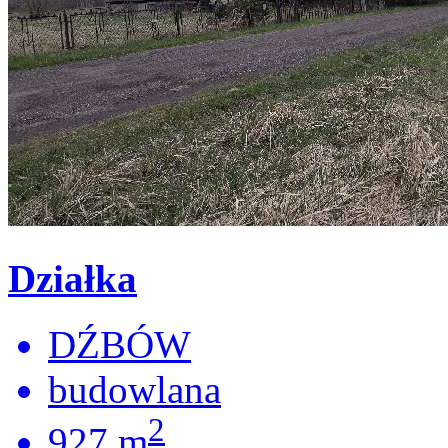
Działka
DŹBÓW
budowlana
2
927 m