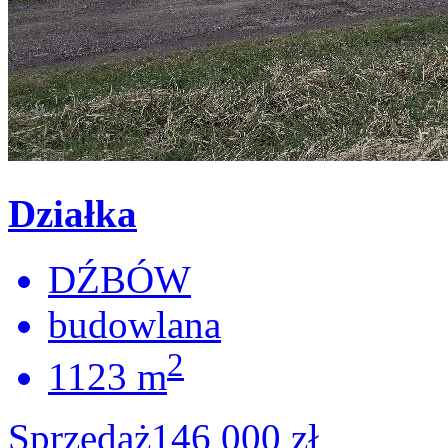
Działka
DŹBÓW
budowlana
2
1123 m
Sprzedaż
146 000 zł